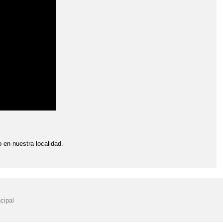
REATIVIDAD
GA
DÍA DE LA CIENCIA
ORA
FACEBOOK AMPA
FACEBOOK CERVANTES
INAGURACIÓN DEL COMEDOR ESCOLAR
TORA Y DIVULGADORA
 en nuestra localidad.
S, PSICÓLOGA EDUCATIVA.
cipal