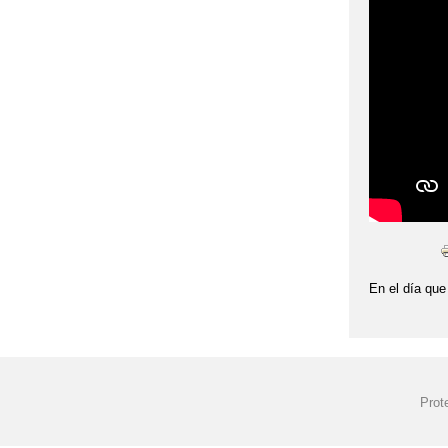
CÓMO DESPERT
CÓMO RESOLVE
ENTENDER EL 
ESTRATEGIAS 
GANADORES CL
LUCHA CONTRA
LA EDUCACIÓN 
En el día que
LA MAYOR DISC
LA MEJOR EXTR
Prot
LA SOBREPROT