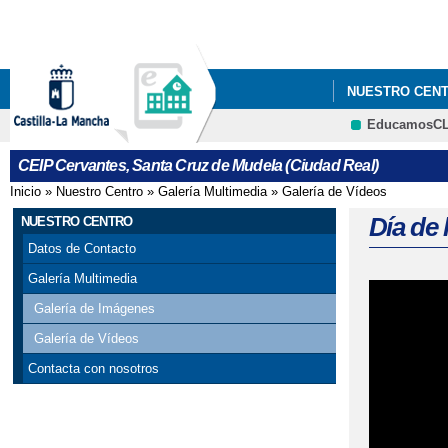
NUESTRO CEN
EducamosC
"PON EL NOMB
CEIP Cervantes, Santa Cruz de Mudela (Ciudad Real)
"SED LOS ENT
Inicio
»
Nuestro Centro
»
Galería Multimedia
»
Galería de Vídeos
Se encuentra usted aquí
CARRERA POR 
Día de 
NUESTRO CENTRO
Datos de Contacto
CENTRO REFER
Galería Multimedia
CLAVES PARA 
Galería de Imágenes
Galería de Vídeos
COMER JUNTOS
Contacta con nosotros
CUIDA DE TU 
CÓMO ACTUAR 