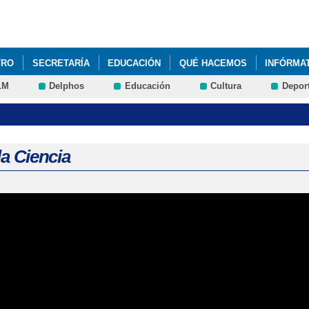
Pasar al
contenido
principal
TRO
SECRETARÍA
EDUCACIÓN
QUÉ HACEMOS
INFÓRMA
LM
Delphos
Educación
Cultura
Depor
RE DE TU HIJO ENTRE COMILLAS EN GOOGLE Y DALE A BUSCAR." 
RENADORES EMOCIONALES DE VUESTROS HIJOS". ELSA PUNSET
LA PREVENCIÓN E INVESTIGACIÓN DEL CÁNCER DE MAMA.
CARTA
la Ciencia
ENTE EN EDUCACIÓN EN DERECHOS DE INFANCIA Y CIUDADANÍA GL
REGALAR JUGUETES ESTA NAVIDAD. IMMA MARÍN, EDUCADORA ESPE
 MÁS IMPORTANTE QUE NUNCA
CONVOCATORIA DE AYUDAS - CO
CEREBRO AHORA Y ÉL TE CUIDARÁ DESPUÉS. FRANCES JENSEN, NE
FRENTE AL ACOSO ESCOLAR. JOSÉ ANTONIO LUENGO, PSICÓLOGO