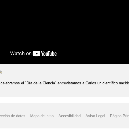
AR LA CREATIVIDAD. ANGÉLICA SÁTIRO, PEDAGOGA EXPERTA EN C
R LOS CONFLICTOS CON TUS HIJOS. PILAR DE LA TORRE, PSICÓLO
CEREBRO DE LOS NIÑOS.
ENTREVISTA LUCÍA GALÁN
PARA APRENDER MEJOR. BARBARA OAKLEY, EDUCADORA Y ESCRIT
ASS DOJO SEPTIEMBRE
INAGURACIÓN DEL COMEDOR ESCOLAR
 EL CÁNCER
LUCHA CONTRA EL CÁNCER.
ES EL MEJOR ANTÍDOTO CONTRA EL MIEDO. PILAR JERICÓ, ESCRI
 celebramos el "Día de la Ciencia" entrevistamos a Carlos un científico nacido
APACIDAD ES LA FALTA DE CONFIANZA EN UNO MISMO
AESCOLAR PARA LOS NIÑOS ES EL JUEGO LIBRE. ALICIA BANDERA
ección de datos
Mapa del sitio
Accesibilidad
Aviso Legal
Página Prin
ECCIÓN CREA NIÑOS CON BAJA TOLERANCIA A LA FRUSTRACIÓN.