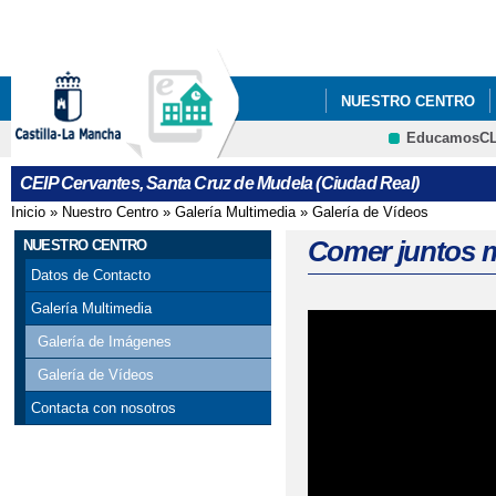
Pa
co
pri
NUESTRO CENTRO
EducamosC
"PON EL NOMBRE DE 
CRFP
CEIP Cervantes, Santa Cruz de Mudela (Ciudad Real)
PROFESOR
Inicio
»
Nuestro Centro
»
Galería Multimedia
»
Galería de Vídeos
Se encuentra usted aquí
"SED LOS ENTRENAD
Comer juntos 
NUESTRO CENTRO
Datos de Contacto
CARRERA POR LA PR
Galería Multimedia
CARTA DE CONVIVENC
Galería de Imágenes
Galería de Vídeos
CENTRO REFERENTE 
Contacta con nosotros
CLAVES PARA REGAL
JUEGO.