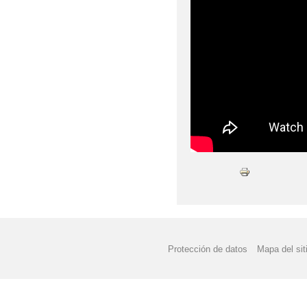
COMEDOR ESCOLAR
CONVOCATORIA DE A
CUIDA DE TU CEREB
CÓMO ACTUAR FRENT
CÓMO DESPERTAR LA
CÓMO RESOLVER LOS
DÍA DE LA CIENCIA
ESTRATEGIAS PARA 
Protección de datos
Mapa del sit
FACEBOOK AMPA
INAGURACIÓN DEL 