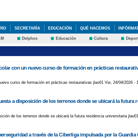
Pasar al
contenido
principal
TRO
SECRETARÍA
EDUCACIÓN
QUÉ HACEMOS
INFÓRMA
LM
Delphos
Educación
Cultura
Depor
RE DE TU HIJO ENTRE COMILLAS EN GOOGLE Y DALE A BUSCAR." 
RENADORES EMOCIONALES DE VUESTROS HIJOS". ELSA PUNSET
colar con un nuevo curso de formación en prácticas restaurati
LA PREVENCIÓN E INVESTIGACIÓN DEL CÁNCER DE MAMA.
CARTA
ENTE EN EDUCACIÓN EN DERECHOS DE INFANCIA Y CIUDADANÍA GL
uevo curso de formación en prácticas restaurativas jlao01 Vie, 24/04/2026 - 
REGALAR JUGUETES ESTA NAVIDAD. IMMA MARÍN, EDUCADORA ESPE
uesta a disposición de los terrenos donde se ubicará la futura r
 MÁS IMPORTANTE QUE NUNCA
CONVOCATORIA DE AYUDAS - CO
ición de los terrenos donde se ubicará la futura residencia universitaria jlao0
CEREBRO AHORA Y ÉL TE CUIDARÁ DESPUÉS. FRANCES JENSEN, NE
FRENTE AL ACOSO ESCOLAR. JOSÉ ANTONIO LUENGO, PSICÓLOGO
erseguridad a través de la Ciberliga impulsada por la Guardia C