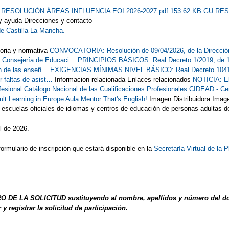
 RESOLUCIÓN ÁREAS INFLUENCIA EOI 2026-2027.pdf 153.62 KB
GU RES
y ayuda Direcciones y contacto
de Castilla-La Mancha.
oria y normativa
CONVOCATORIA: Resolución de 09/04/2026, de la Dirección
 Consejería de Educaci…
PRINCIPIOS BÁSICOS: Real Decreto 1/2019, de 11 
ón de las enseñ…
EXIGENCIAS MÍNIMAS NIVEL BÁSICO: Real Decreto 1041/201
 faltas de asist…
Informacion relacionada Enlaces relacionados
NOTICIA: El
fesional
Catálogo Nacional de las Cualificaciones Profesionales
CIDEAD - Cent
ult Learning in Europe
Aula Mentor
That's English!
Imagen Distribuidora Image
scuelas oficiales de idiomas y centros de educación de personas adultas d
l de 2026.
formulario de inscripción que estará disponible en la
Secretaría Virtual de l
 DE LA SOLICITUD sustituyendo al nombre, apellidos y número del docum
 y registrar la solicitud de participación.