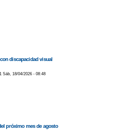
A COLEGIOS ABN
ENCIA".
NCOF
NUEVO NÚMERO DE TELÉFONO
COMUNIDAD EDUCATIVA.
PGA
PGA EOA
CTO EUROPEO STARS
 DIGITAL
PLAN FISIOTERAPIA
 con discapacidad visual
PREMIOS "PASIÓN POR CREAR"
PROYECTO EDUCATIVO
1 Sáb, 18/04/2026 - 08:48
IFUSIÓN Y FOMENTO DE LOS OLMOS IBÉRICOS
, PSICÓLOGO
SOMOS "CENTRO BILINGÜE"
S? ADAM ALTER, PSICÓLOGO Y PROFESOR
OS DEBERÍAN APRENDER FILOSOFÍA? JORDI NOMEN
 del próximo mes de agosto
NTELECTUAL”. DANIEL GOLEMAN