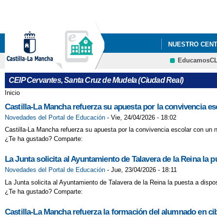
NUESTRO CEN
EducamosC
"PON EL NOMB
CEIP Cervantes, Santa Cruz de Mudela (Ciudad Real)
"SED LOS ENT
Inicio
Se encuentra usted aquí
Castilla-La Mancha refuerza su apuesta por la convivencia es
CARRERA POR 
Novedades del Portal de Educación
-
Vie, 24/04/2026 - 18:02
CENTRO REFER
Castilla-La Mancha refuerza su apuesta por la convivencia escolar con un n
¿Te ha gustado? Comparte:
CLAVES PARA 
La Junta solicita al Ayuntamiento de Talavera de la Reina la p
COMER JUNTOS
Novedades del Portal de Educación
-
Jue, 23/04/2026 - 18:11
La Junta solicita al Ayuntamiento de Talavera de la Reina la puesta a dispos
CUIDA DE TU 
¿Te ha gustado? Comparte:
CÓMO ACTUAR 
Castilla-La Mancha refuerza la formación del alumnado en cib