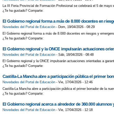
LEER AMPLÍA 
La III Feria Provincial de Formación Profesional se celebrará el 5 de mayo 
¿Te ha gustado? Comparte:
MES DE "LOS D
El Gobierno regional forma a más de 8.000 docentes en riesg
ORGULLOSOS D
Novedades del Portal de Educación
-
Dom, 19/04/2026 - 08:29
El Gobierno regional forma a más de 8.000 docentes en riesgos y emergenci
PLAN DE MEJO
¿Te ha gustado? Comparte:
PROYECTO PAR
El Gobierno regional y la ONCE impulsarán actuaciones orien
Novedades del Portal de Educación
-
Sáb, 18/04/2026 - 08:48
PLAN DE BIEN
El Gobierno regional y la ONCE impulsarán actuaciones orientadas a garant
¿Te ha gustado? Comparte:
PROYECTO DE 
Castilla-La Mancha abre a participación pública el primer bo
QUÉ ES LA EM
Novedades del Portal de Educación
-
Vie, 17/04/2026 - 12:46
¡SALVAMOS ÁR
Castilla-La Mancha abre a participación pública el primer borrador de la nu
¿Te ha gustado? Comparte:
¿ES BUENO AY
El Gobierno regional acerca a alrededor de 360.000 alumnos 
“SABER CONCE
Novedades del Portal de Educación
-
Vie, 17/04/2026 - 12:18