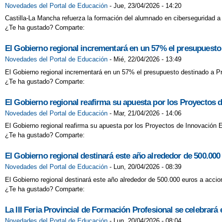
Novedades del Portal de Educación
-
Jue, 23/04/2026 - 14:20
CÓMO DESPERT
Castilla-La Mancha refuerza la formación del alumnado en ciberseguridad a t
¿Te ha gustado? Comparte:
CÓMO RESOLVE
El Gobierno regional incrementará en un 57% el presupuesto
ENTENDER EL 
Novedades del Portal de Educación
-
Mié, 22/04/2026 - 13:49
El Gobierno regional incrementará en un 57% el presupuesto destinado a Pr
ESTRATEGIAS 
¿Te ha gustado? Comparte:
GANADORES CL
El Gobierno regional reafirma su apuesta por los Proyectos 
Novedades del Portal de Educación
-
Mar, 21/04/2026 - 14:06
LUCHA CONTRA
El Gobierno regional reafirma su apuesta por los Proyectos de Innovación 
¿Te ha gustado? Comparte:
LA EDUCACIÓN 
El Gobierno regional destinará este año alrededor de 500.000 e
LA MAYOR DISC
Novedades del Portal de Educación
-
Lun, 20/04/2026 - 08:39
El Gobierno regional destinará este año alrededor de 500.000 euros a accion
LA MEJOR EXTR
¿Te ha gustado? Comparte:
LA SOBREPROT
La III Feria Provincial de Formación Profesional se celebrará
Novedades del Portal de Educación
-
Lun, 20/04/2026 - 08:04