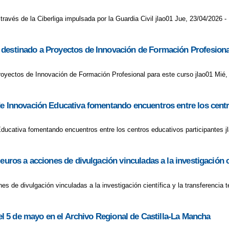
AR LA CREATIVIDAD. ANGÉLICA SÁTIRO, PEDAGOGA EXPERTA EN C
ravés de la Ciberliga impulsada por la Guardia Civil jlao01 Jue, 23/04/2026 -
R LOS CONFLICTOS CON TUS HIJOS. PILAR DE LA TORRE, PSICÓLO
 destinado a Proyectos de Innovación de Formación Profesiona
CEREBRO DE LOS NIÑOS.
ENTREVISTA LUCÍA GALÁN
oyectos de Innovación de Formación Profesional para este curso jlao01 Mié,
PARA APRENDER MEJOR. BARBARA OAKLEY, EDUCADORA Y ESCRIT
ASS DOJO SEPTIEMBRE
INAGURACIÓN DEL COMEDOR ESCOLAR
de Innovación Educativa fomentando encuentros entre los centr
 EL CÁNCER
LUCHA CONTRA EL CÁNCER.
Educativa fomentando encuentros entre los centros educativos participantes j
ES EL MEJOR ANTÍDOTO CONTRA EL MIEDO. PILAR JERICÓ, ESCRI
uros a acciones de divulgación vinculadas a la investigación ci
APACIDAD ES LA FALTA DE CONFIANZA EN UNO MISMO
es de divulgación vinculadas a la investigación científica y la transferencia 
AESCOLAR PARA LOS NIÑOS ES EL JUEGO LIBRE. ALICIA BANDERA
ECCIÓN CREA NIÑOS CON BAJA TOLERANCIA A LA FRUSTRACIÓN.
 el 5 de mayo en el Archivo Regional de Castilla-La Mancha