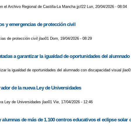
LOS HORIZONTES DE TU MUNDO. GREGORIO LURI, MAESTRO
MAP
en el Archivo Regional de Castilla-La Mancha jjcf22 Lun, 20/04/2026 - 08:04
ERECHOS Y DEBERES DE L@S NIÑ@S Y "LA IGUALDAD Y LA NO VIOL
os y emergencias de protección civil
E NUESTRA COMUNIDAD EDUCATIVA
ORGULLOSOS DE NUESTRA 
as de protección civil jlao01 Dom, 19/04/2026 - 08:29
RA
PROGRAMA PARA REDUCIR EL FRACASO ESCOLAR
PROYE
A EL DESARROLLO CULTURAL DE SANTA CRUZ DE MUDELA.
PLAN
tadas a garantizar la igualdad de oportunidades del alumnado
ESTAR EMOCIONAL
PLAN DE IGUALDAD
PLAN DE LECTURA
izar la igualdad de oportunidades del alumnado con discapacidad visual jlao0
DIFUSIÓN Y FOMENTO DE LOS OLMOS IBÉRICOS
PROYECTO DE D
rrador de la nueva Ley de Universidades
PATÍA Y CÓMO DESARROLLARLA EN LOS NIÑOS. RAFAEL GUERRERO
BOLES!
¿CÓMO USAMOS EL MÓVIL DELANTE DE NUESTROS HIJO
eva Ley de Universidades jlao01 Vie, 17/04/2026 - 12:46
UDAR A LOS NIÑOS A HACER LOS DEBERES?
¿POR QUÉ LOS NIÑ
y alumnas de más de 1.100 centros educativos el eclipse solar
NTRARSE ES MÁS DECISIVO PARA UN NIÑO QUE SU COEFICIENTE I