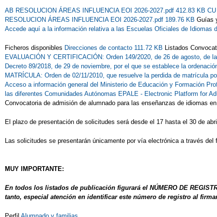
AB RESOLUCION ÁREAS INFLUENCIA EOI 2026-2027.pdf 412.83 KB
CU
RESOLUCION ÁREAS INFLUENCIA EOI 2026-2027.pdf 189.76 KB
Guías 
Accede aquí a la información relativa a las Escuelas Oficiales de Idiomas 
Ficheros disponibles
Direcciones de contacto 111.72 KB
Listados Convocat
EVALUACIÓN Y CERTIFICACIÓN: Orden 149/2020, de 26 de agosto, de la
Decreto 89/2018, de 29 de noviembre, por el que se establece la ordenaci
MATRÍCULA: Orden de 02/11/2010, que resuelve la perdida de matrícula por
Acceso a información general del Ministerio de Educación y Formación Pro
las diferentes Comunidades Autónomas
EPALE - Electronic Platform for Ad
Convocatoria de admisión de alumnado para las enseñanzas de idiomas en e
El plazo de presentación de solicitudes será desde el 17 hasta el 30 de abri
Las solicitudes se presentarán únicamente por vía electrónica a través del 
MUY IMPORTANTE:
En todos los listados de publicación figurará el NÚMERO DE REGISTRO
tanto, especial atención en identificar este número de registro al firmar
Perfil
Alumnado y familias