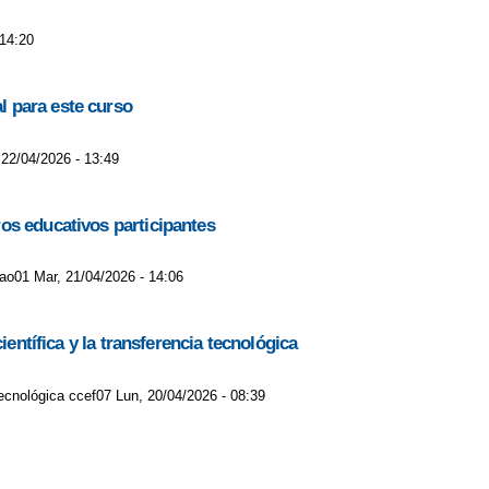
REATIVIDAD
 14:20
GA
DÍA DE LA CIENCIA
l para este curso
 22/04/2026 - 13:49
ORA
FACEBOOK AMPA
FACEBOOK CERVANTES
INAGURACIÓN DEL COMEDOR ESCOLAR
os educativos participantes
lao01 Mar, 21/04/2026 - 14:06
TORA Y DIVULGADORA
entífica y la transferencia tecnológica
tecnológica ccef07 Lun, 20/04/2026 - 08:39
S, PSICÓLOGA EDUCATIVA.